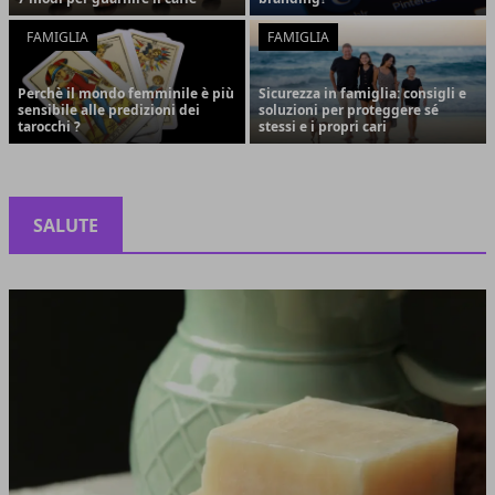
FAMIGLIA
FAMIGLIA
Perchè il mondo femminile è più
Sicurezza in famiglia: consigli e
sensibile alle predizioni dei
soluzioni per proteggere sé
tarocchi ?
stessi e i propri cari
SALUTE