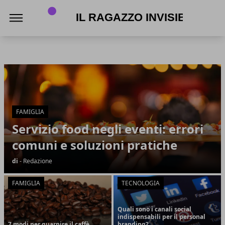
Il Ragazzo Invisibile
Il Ragazzo Invisibile
Articoli in Evidenza
FAMIGLIA
Servizio food negli eventi: errori
comuni e soluzioni pratiche
di
- Redazione
FAMIGLIA
TECNOLOGIA
Quali sono i canali social
indispensabili per il personal
7 modi per guarnire il caffè
branding?