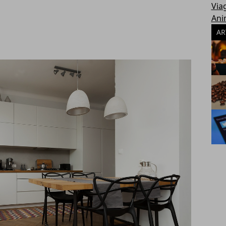
Via
Ani
AR