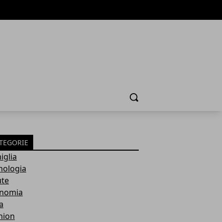
Cerca
TEGORIE
iglia
nologia
ute
nomia
a
hion