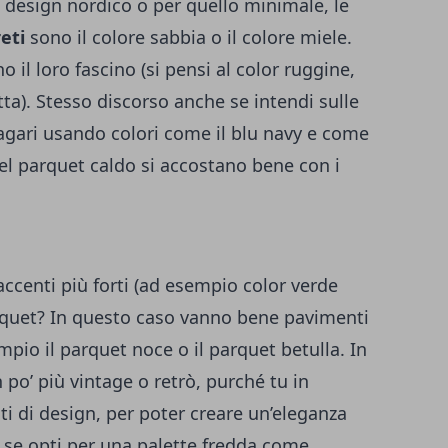
l design nordico o per quello minimale, le
reti
sono il colore sabbia o il colore miele.
o il loro fascino (si pensi al color ruggine,
tta). Stesso discorso anche se intendi sulle
magari usando colori come il blu navy e come
del parquet caldo si accostano bene con i
 accenti più forti (ad esempio color verde
arquet? In questo caso vanno bene pavimenti
mpio il parquet noce o il parquet betulla. In
po’ più vintage o retrò, purché tu in
 di design, per poter creare un’eleganza
 se opti per una palette fredda come