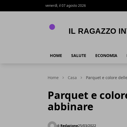
venerdì, il 07 agosto 2026
Il Ragazzo Invisibile
HOME
SALUTE
ECONOMIA
Home
Casa
Parquet e colore dell
Parquet e color
abbinare
di
Redazione
25/03/2022