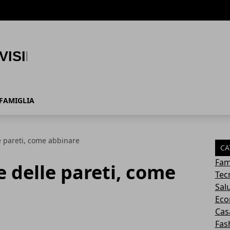
FAMIGLIA
e pareti, come abbinare
CA
Fam
e delle pareti, come
Tec
Sal
Eco
Cas
Fas