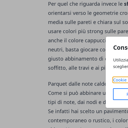
Per quel che riguarda invece le
s
orientarsi verso le geometrie cro
media sulle pareti e chiara sul so
usare colori più strong sulle pare
anche il colore cappuccino. Di co
Cons
neutri, basta giocare con elementi
giusto abbinamento di colore, ma
Utilizzi
sceglie
soffitto, alle travi e ai pilastri.
Cookie 
Parquet dalle note calde
Come si può abbinare un parquet 
tipi di note, dai nodi e dalle ve
Se infatti hai scelto un paviment
contemporaneo o rustico, i color