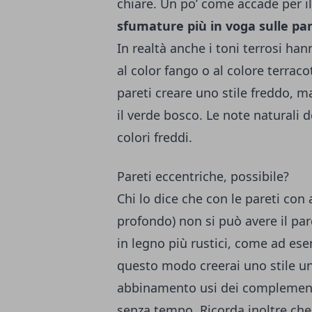
chiare. Un po’ come accade per i
sfumature più in voga sulle pa
In realtà anche i toni terrosi hann
al color fango o al colore terraco
pareti creare uno stile freddo, 
il verde bosco. Le note naturali 
colori freddi.
Pareti eccentriche, possibile?
Chi lo dice che con le pareti con
profondo) non si può avere il p
in legno più rustici, come ad ese
questo modo creerai uno stile un 
abbinamento usi dei complementi
senza tempo. Ricorda inoltre che