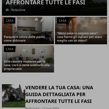
AFFRONTARE TUTTE LE FASI
di
- Redazione
CASA
CASA
“Mens sana in corpore sano”:
Parquet e colore delle pareti,
cosa fanno gli italiani per stare
come abbinare
meglio con sé stessi?
CASA
Stile country moderno per la
casa: cos’è e come adattarlo alla
propria casa
VENDERE LA TUA CASA: UNA
GUIDA DETTAGLIATA PER
AFFRONTARE TUTTE LE FASI
Redazione
- 17 mar 2024