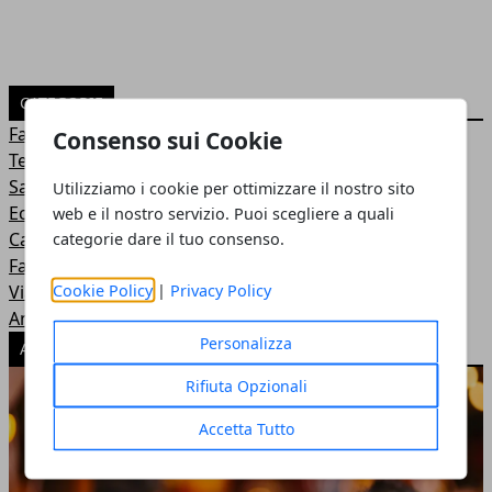
CATEGORIE
Famiglia
Consenso sui Cookie
Tecnologia
Salute
Utilizziamo i cookie per ottimizzare il nostro sito
Economia
web e il nostro servizio. Puoi scegliere a quali
Casa
categorie dare il tuo consenso.
Fashion
Cookie Policy
|
Privacy Policy
Viaggi
Animali
Personalizza
ARTICOLI POPOLARI
Rifiuta Opzionali
Accetta Tutto