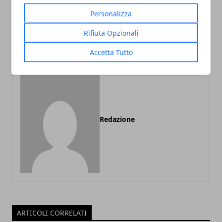
Articolo Precedente
Articolo Successivo
Personalizza
Parquet e colore delle
L'importanza dei corsi di
pareti, come abbinare
formazione e il corso Revit:
Rifiuta Opzionali
quando partecipare?
Accetta Tutto
Redazione
ARTICOLI CORRELATI